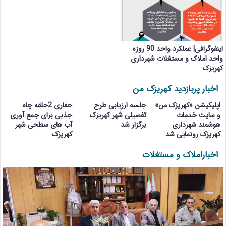
اینفوگرافی| عملکرد واحد 90 روزه
واحد املاک و مستغلات شهرداری
کهریزک
اخبار پربازدید کهریزک من
اپلیکیشن «کهریزک من»
جلسه ارزیابی طرح
حفاری 2حلقه چاه
و سایت خدمات
تفصیلی شهر کهریزک
جذبی برای جمع آوری
هوشمند شهرداری
برگزار شد
آب های سطحی شهر
کهریزک رونمایی شد
کهریزک
اخباراملاک و مستغلات